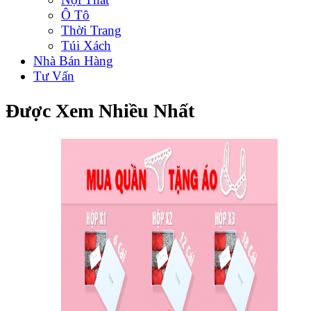
Ô Tô
Thời Trang
Túi Xách
Nhà Bán Hàng
Tư Vấn
Được Xem Nhiều Nhất