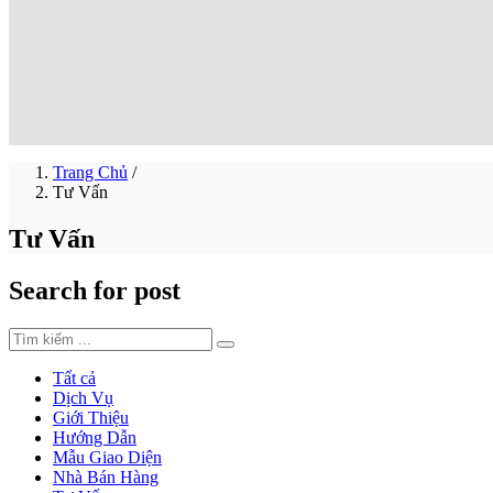
Trang Chủ
/
Tư Vấn
Tư Vấn
Search for post
Tất cả
Dịch Vụ
Giới Thiệu
Hướng Dẫn
Mẫu Giao Diện
Nhà Bán Hàng