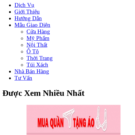
Dịch Vụ
Giới Thiệu
Hướng Dẫn
Mẫu Giao Diện
Cửa Hàng
Mỹ Phẩm
Nội Thất
Ô Tô
Thời Trang
Túi Xách
Nhà Bán Hàng
Tư Vấn
Được Xem Nhiều Nhất